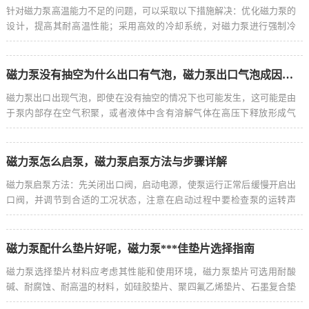
针对磁力泵高温能力不足的问题，可以采取以下措施解决：优化磁力泵的
设计，提高其耐高温性能；采用高效的冷却系统，对磁力泵进行强制冷
却；选用更高温度的磁力材料，提高磁力泵的耐温范围；加强维护保养，
定期检查泵的密封性能及内部磨损情况，及时更换磨损件，这些措施可有
效提升磁力泵的高温能力，确保其正常运行。
磁力泵没有抽空为什么出口有气泡，磁力泵出口气泡成因解析，非抽空状态下为何仍有气泡？
磁力泵出口出现气泡，即使在没有抽空的情况下也可能发生，这可能是由
于泵内部存在空气积聚，或者液体中含有溶解气体在高压下释放形成气
泡，操作条件如流量、压力和温度的变化也可能导致气泡的产生，为确保
泵的正常运行，建议检查液体中是否含有气体、调整操作条件以及确保泵
的安装和维护正确。
磁力泵怎么启泵，磁力泵启泵方法与步骤详解
磁力泵启泵方法：先关闭出口阀，启动电源，使泵运行正常后缓慢开启出
口阀，并调节到合适的工况状态，注意在启动过程中要检查泵的运转声
音、振动、温度等是否正常，以确保安全使用，摘要字数控制在100-200
字以内。
磁力泵配什么垫片好呢，磁力泵***佳垫片选择指南
磁力泵选择垫片材料应考虑其性能和使用环境，磁力泵垫片可选用耐酸
碱、耐腐蚀、耐高温的材料，如硅胶垫片、聚四氟乙烯垫片、石墨复合垫
片等，选择合适的垫片能提高磁力泵的性能和使用寿命，确保流体输送的