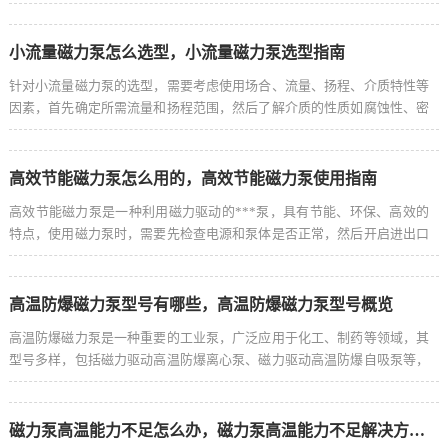
泵的磁力减小，应及时检查并修复，以确保泵的正常运行和性能稳定，摘
要字数控制在100-200字左右。
小流量磁力泵怎么选型，小流量磁力泵选型指南
针对小流量磁力泵的选型，需要考虑使用场合、流量、扬程、介质特性等
因素，首先确定所需流量和扬程范围，然后了解介质的性质如腐蚀性、密
度等，以选择适合的材质和密封方式，注意磁力泵的结构设计，选择噪音
低、寿命长的产品，选型时需参考制造商的规格参数，确保所选磁力泵符
合使用要求和性能标准。
高效节能磁力泵怎么用的，高效节能磁力泵使用指南
高效节能磁力泵是一种利用磁力驱动的***泵，具有节能、环保、高效的
特点，使用磁力泵时，需要先检查电源和泵体是否正常，然后开启进出口
阀门，启动泵并观察运行情况，注意调整泵的转速和流量以满足需求，使
用磁力泵时还需定期维护和保养，确保其长期稳定运行。
高温防爆磁力泵型号有哪些，高温防爆磁力泵型号概览
高温防爆磁力泵是一种重要的工业泵，广泛应用于化工、制药等领域，其
型号多样，包括磁力驱动高温防爆离心泵、磁力驱动高温防爆自吸泵等，
这些泵具有防爆、耐高温等特点，能够满足不同工业领域的需求，具体型
号可根据使用场景和参数要求进行选择。
磁力泵高温能力不足怎么办，磁力泵高温能力不足解决方案探讨