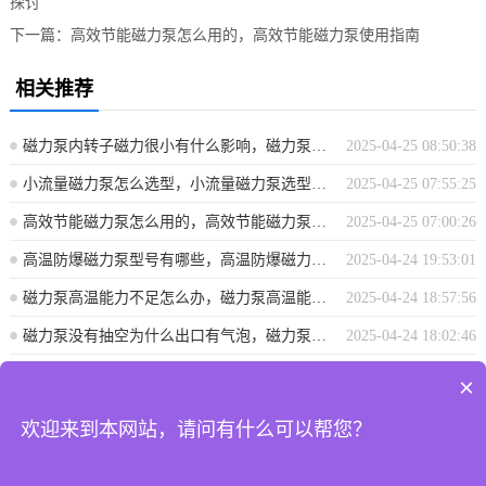
探讨
下一篇：
高效节能磁力泵怎么用的，高效节能磁力泵使用指南
相关推荐
磁力泵内转子磁力很小有什么影响，磁力泵内转子磁力减小的影响分析
2025-04-25 08:50:38
小流量磁力泵怎么选型，小流量磁力泵选型指南
2025-04-25 07:55:25
高效节能磁力泵怎么用的，高效节能磁力泵使用指南
2025-04-25 07:00:26
高温防爆磁力泵型号有哪些，高温防爆磁力泵型号概览
2025-04-24 19:53:01
磁力泵高温能力不足怎么办，磁力泵高温能力不足解决方案探讨
2025-04-24 18:57:56
磁力泵没有抽空为什么出口有气泡，磁力泵出口气泡成因解析，非抽空状态下为何仍有气泡？
2025-04-24 18:02:46
×
上海攀浦泵业有限公司 地址：上海市奉贤区青村镇沿钱公路2915号 电
欢迎来到本网站，请问有什么可以帮您？
话:187 0175 8089
沪ICP备20017486号-1
沪公网安备 31011702008550号