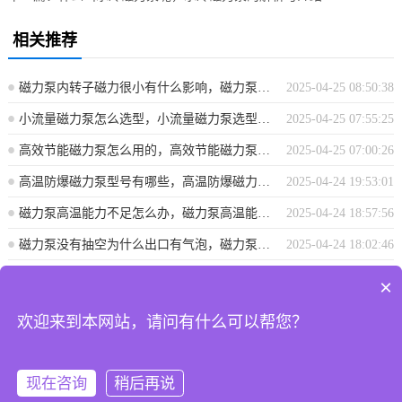
相关推荐
磁力泵内转子磁力很小有什么影响，磁力泵内转子磁力减小的影响分析
2025-04-25 08:50:38
小流量磁力泵怎么选型，小流量磁力泵选型指南
2025-04-25 07:55:25
高效节能磁力泵怎么用的，高效节能磁力泵使用指南
2025-04-25 07:00:26
高温防爆磁力泵型号有哪些，高温防爆磁力泵型号概览
2025-04-24 19:53:01
磁力泵高温能力不足怎么办，磁力泵高温能力不足解决方案探讨
2025-04-24 18:57:56
磁力泵没有抽空为什么出口有气泡，磁力泵出口气泡成因解析，非抽空状态下为何仍有气泡？
2025-04-24 18:02:46
×
上海攀浦泵业有限公司 地址：上海市奉贤区青村镇沿钱公路2915号 电
欢迎来到本网站，请问有什么可以帮您？
话:187 0175 8089
沪ICP备20017486号-1
沪公网安备 31011702008550号
现在咨询
稍后再说