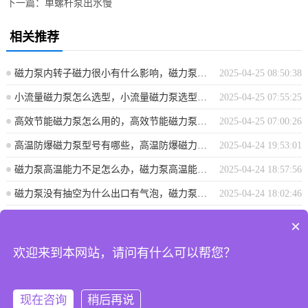
下一篇：
单螺杆泵出水慢
相关推荐
磁力泵内转子磁力很小有什么影响，磁力泵内转子磁力减小的影响分析
2025-04-25 08:50:38
小流量磁力泵怎么选型，小流量磁力泵选型指南
2025-04-25 07:55:25
高效节能磁力泵怎么用的，高效节能磁力泵使用指南
2025-04-25 07:00:26
高温防爆磁力泵型号有哪些，高温防爆磁力泵型号概览
2025-04-24 19:53:01
磁力泵高温能力不足怎么办，磁力泵高温能力不足解决方案探讨
2025-04-24 18:57:56
磁力泵没有抽空为什么出口有气泡，磁力泵出口气泡成因解析，非抽空状态下为何仍有气泡？
2025-04-24 18:02:46
×
上海攀浦泵业有限公司 地址：上海市奉贤区青村镇沿钱公路2915号 电
欢迎来到本网站，请问有什么可以帮您？
话:187 0175 8089
沪ICP备20017486号-1
沪公网安备 31011702008550号
现在咨询
稍后再说