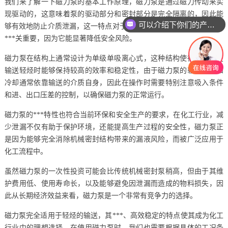
我们来了解一下磁力泵的基本工作原理，磁力泵是通过磁力传动来实
现驱动的，这意味着泵的驱动部分和密封部分是完全隔离的，因此能
可以介绍下你们的产品么
够有效地防止介质泄漏，这一特点对于轻烃这类易燃、***的介质来说
***关重要，因为它能显著降低安全风险。
磁力泵在结构上通常设计为单级单吸离心式，这种结构使得磁力泵在
输送轻烃时能够保持较高的效率和稳定性，由于磁力泵的轴承润滑和
冷却通常依靠输送的介质自身，因此在操作时需要特别注意吸入条件
和进、出口压差的控制，以确保磁力泵的正常运行。
磁力泵的***特性也符合当前环保和安全生产的要求，在化工行业，减
少泄漏不仅有助于保护环境，还能提高生产过程的安全性，磁力泵正
是因为能够完全消除机械密封结构带来的漏液风险，而被广泛应用于
化工流程中。
虽然磁力泵的一次性投资可能会比传统机械密封泵稍高，但由于其维
护费用低、使用寿命长，以及能够避免因泄漏而造成的物料损失，因
此从长期经济效益来看，磁力泵是一个非常有竞争力的选择。
磁力泵完全适用于轻烃的输送，其***、高效稳定的特点使其成为化工
行业中的理想选择，在使用磁力泵时，我们也需要根据具体的工况条